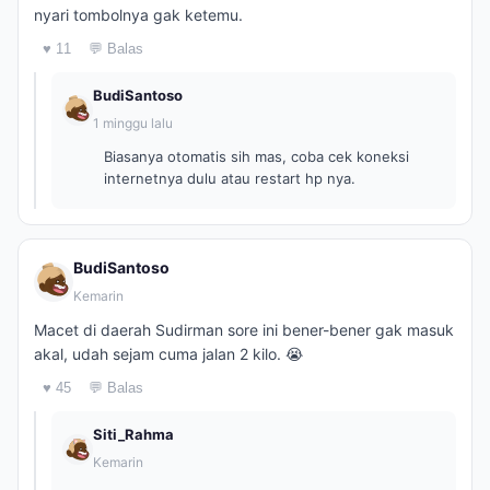
nyari tombolnya gak ketemu.
♥ 11
💬 Balas
BudiSantoso
1 minggu lalu
Biasanya otomatis sih mas, coba cek koneksi
internetnya dulu atau restart hp nya.
BudiSantoso
Kemarin
Macet di daerah Sudirman sore ini bener-bener gak masuk
akal, udah sejam cuma jalan 2 kilo. 😭
♥ 45
💬 Balas
Siti_Rahma
Kemarin