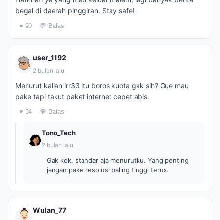
begal di daerah pinggiran. Stay safe!
♥ 90
💬 Balas
user_1192
2 bulan lalu
Menurut kalian irr33 itu boros kuota gak sih? Gue mau
pake tapi takut paket internet cepet abis.
♥ 34
💬 Balas
Tono_Tech
2 bulan lalu
Gak kok, standar aja menurutku. Yang penting
jangan pake resolusi paling tinggi terus.
Wulan_77