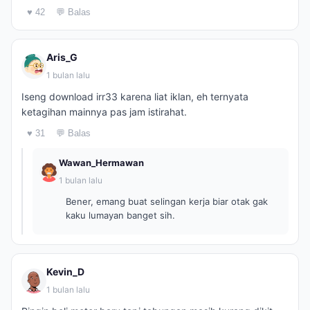
♥ 42
💬 Balas
Aris_G
1 bulan lalu
Iseng download irr33 karena liat iklan, eh ternyata
ketagihan mainnya pas jam istirahat.
♥ 31
💬 Balas
Wawan_Hermawan
1 bulan lalu
Bener, emang buat selingan kerja biar otak gak
kaku lumayan banget sih.
Kevin_D
1 bulan lalu