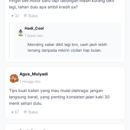
Pingin beli motor baru tapi tabungan masih kurang dikit
lagi, tahan dulu apa ambil kredit ya?
♥ 32
💬 Balas
Hadi_Cool
1 bulan lalu
Mending sabar dikit lagi bro, cash jauh lebih
tenang daripada mikirin cicilan tiap bulan.
Agus_Mulyadi
1 minggu lalu
Tips buat kalian yang mau mulai olahraga: jangan
langsung berat, yang penting konsisten jalan kaki 30
menit sehari dulu.
♥ 67
💬 Balas