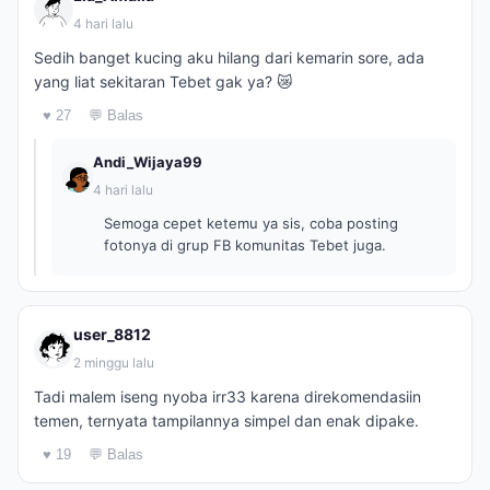
4 hari lalu
Sedih banget kucing aku hilang dari kemarin sore, ada
yang liat sekitaran Tebet gak ya? 😿
♥ 27
💬 Balas
Andi_Wijaya99
4 hari lalu
Semoga cepet ketemu ya sis, coba posting
fotonya di grup FB komunitas Tebet juga.
user_8812
2 minggu lalu
Tadi malem iseng nyoba irr33 karena direkomendasiin
temen, ternyata tampilannya simpel dan enak dipake.
♥ 19
💬 Balas