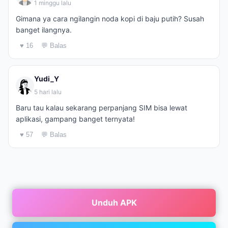
1 minggu lalu
Gimana ya cara ngilangin noda kopi di baju putih? Susah
banget ilangnya.
♥ 16
💬 Balas
Yudi_Y
5 hari lalu
Baru tau kalau sekarang perpanjang SIM bisa lewat
aplikasi, gampang banget ternyata!
♥ 57
💬 Balas
Unduh APK