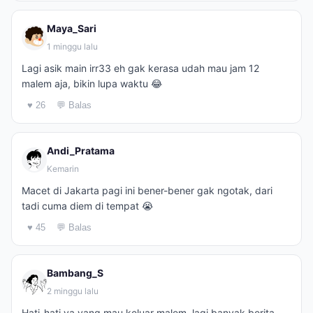
Maya_Sari
1 minggu lalu
Lagi asik main irr33 eh gak kerasa udah mau jam 12
malem aja, bikin lupa waktu 😂
♥ 26
💬 Balas
Andi_Pratama
Kemarin
Macet di Jakarta pagi ini bener-bener gak ngotak, dari
tadi cuma diem di tempat 😭
♥ 45
💬 Balas
Bambang_S
2 minggu lalu
Hati-hati ya yang mau keluar malem, lagi banyak berita