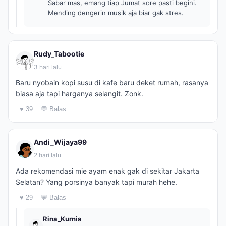
Sabar mas, emang tiap Jumat sore pasti begini.
Mending dengerin musik aja biar gak stres.
Rudy_Tabootie
3 hari lalu
Baru nyobain kopi susu di kafe baru deket rumah, rasanya
biasa aja tapi harganya selangit. Zonk.
♥ 39
💬 Balas
Andi_Wijaya99
2 hari lalu
Ada rekomendasi mie ayam enak gak di sekitar Jakarta
Selatan? Yang porsinya banyak tapi murah hehe.
♥ 29
💬 Balas
Rina_Kurnia