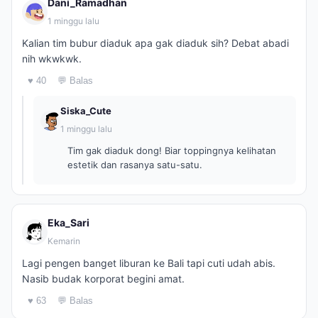
Dani_Ramadhan
1 minggu lalu
Kalian tim bubur diaduk apa gak diaduk sih? Debat abadi
nih wkwkwk.
♥ 40
💬 Balas
Siska_Cute
1 minggu lalu
Tim gak diaduk dong! Biar toppingnya kelihatan
estetik dan rasanya satu-satu.
Eka_Sari
Kemarin
Lagi pengen banget liburan ke Bali tapi cuti udah abis.
Nasib budak korporat begini amat.
♥ 63
💬 Balas