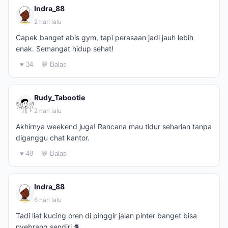
Indra_88
2 hari lalu
Capek banget abis gym, tapi perasaan jadi jauh lebih
enak. Semangat hidup sehat!
♥ 34
💬 Balas
Rudy_Tabootie
2 hari lalu
Akhirnya weekend juga! Rencana mau tidur seharian tanpa
diganggu chat kantor.
♥ 49
💬 Balas
Indra_88
6 hari lalu
Tadi liat kucing oren di pinggir jalan pinter banget bisa
nyebrang sendiri 🐈