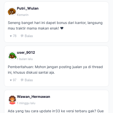
Putri_Wulan
Kemarin
Seneng banget hari ini dapet bonus dari kantor, langsung
mau traktir mama makan enak! ❤️
♥ 78
💬 Balas
user_9012
1 bulan lalu
Pemberitahuan: Mohon jangan posting jualan ya di thread
ini, khusus diskusi santai aja.
♥ 97
💬 Balas
Wawan_Hermawan
1 minggu lalu
Ada yang tau cara update irr33 ke versi terbaru gak? Gue