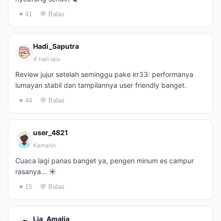
♥ 41
💬 Balas
Hadi_Saputra
4 hari lalu
Review jujur setelah seminggu pake irr33: performanya
lumayan stabil dan tampilannya user friendly banget.
♥ 44
💬 Balas
user_4821
Kemarin
Cuaca lagi panas banget ya, pengen minum es campur
rasanya... ☀️
♥ 15
💬 Balas
Lia_Amalia