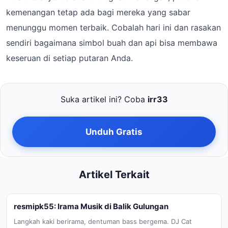
kemenangan tetap ada bagi mereka yang sabar
menunggu momen terbaik. Cobalah hari ini dan rasakan
sendiri bagaimana simbol buah dan api bisa membawa
keseruan di setiap putaran Anda.
Suka artikel ini? Coba
irr33
Unduh Gratis
Artikel Terkait
resmipk55: Irama Musik di Balik Gulungan
Langkah kaki berirama, dentuman bass bergema. DJ Cat