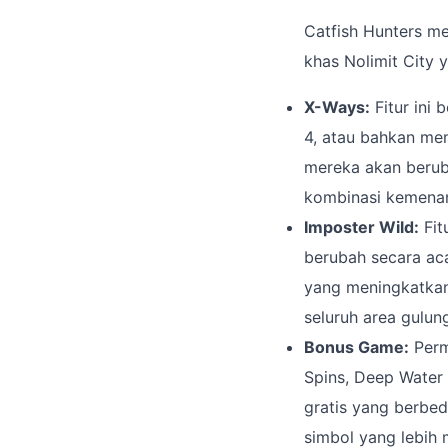
Catfish Hunters m
khas Nolimit City 
X-Ways:
Fitur ini
4, atau bahkan men
mereka akan berub
kombinasi kemenan
Imposter Wild:
Fit
berubah secara aca
yang meningkatkan
seluruh area gulun
Bonus Game:
Perm
Spins, Deep Water
gratis yang berbed
simbol yang lebih