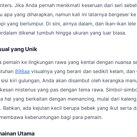
unters. Jika Anda pernah menikmati keseruan dari seri seb
u apa yang diharapkan, namun kali ini latarnya bergeser 
ppi yang berlumpur. Di sini, airnya dalam, dan ikan-ikan le
erdalam dikenal tumbuh hingga ukuran yang luar biasa.
sual yang Unik
pemain ke lingkungan rawa yang kental dengan nuansa sel
ntuhan
898aa
visualnya yang berani dan sedikit kelam, dan 
Di sisi kiri gulungan, Anda akan disambut oleh kerangka ma
kesan misterius yang pas dengan tema rawa. Simbol-simb
a hal yang berkaitan dengan memancing, mulai dari kaleng, 
an. Bahkan, ada kejutan kecil berupa bebek yang ikut serta
k membawa keberuntungan bagi para pemain.
ainan Utama