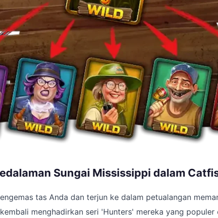
Kedalaman Sungai Mississippi dalam Catfi
mengemas tas Anda dan terjun ke dalam petualangan meman
y kembali menghadirkan seri 'Hunters' mereka yang populer