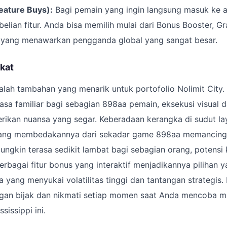
eature Buys):
Bagi pemain yang ingin langsung masuk ke ak
elian fitur. Anda bisa memilih mulai dari Bonus Booster, G
ns yang menawarkan pengganda global yang sangat besar.
kat
alah tambahan yang menarik untuk portofolio Nolimit City
sa familiar bagi sebagian 898aa pemain, eksekusi visual 
ikan nuansa yang segar. Keberadaan kerangka di sudut l
yang membedakannya dari sekadar game 898aa memancing 
ungkin terasa sedikit lambat bagi sebagian orang, potens
erbagai fitur bonus yang interaktif menjadikannya pilihan 
 yang menyukai volatilitas tinggi dan tantangan strategis. 
ngan bijak dan nikmati setiap momen saat Anda mencoba m
sissippi ini.