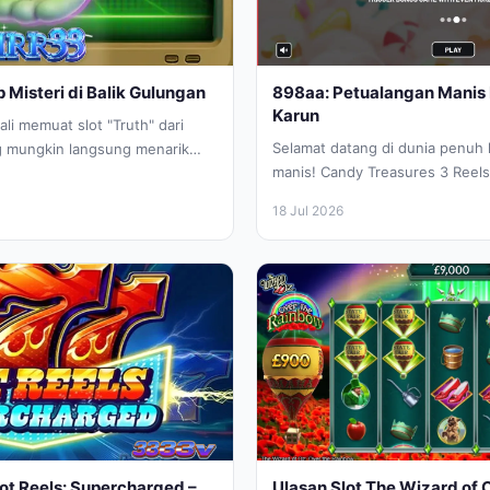
 Misteri di Balik Gulungan
898aa: Petualangan Manis
Karun
li memuat slot "Truth" dari
Selamat datang di dunia penuh 
g mungkin langsung menarik
manis! Candy Treasures 3 Reels
tika ruang investigasi...
hadir untuk memanjakan mata da
18 Jul 2026
ot Reels: Supercharged –
Ulasan Slot The Wizard of 