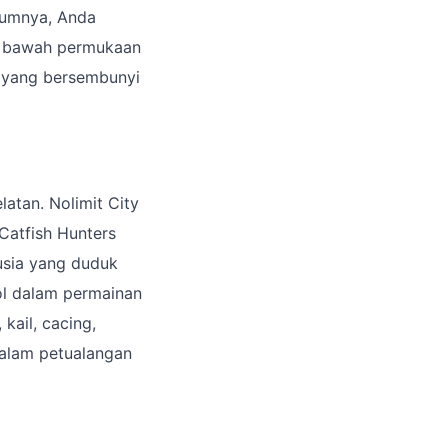
elumnya, Anda
ke bawah permukaan
le yang bersembunyi
atan. Nolimit City
Catfish Hunters
nusia yang duduk
ol dalam permainan
kail, cacing,
 dalam petualangan