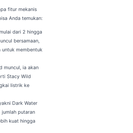
pa fitur mekanis
 bisa Anda temukan:
mulai dari 2 hingga
muncul bersamaan,
a untuk membentuk
d muncul, ia akan
rti Stacy Wild
ai listrik ke
yakni Dark Water
 jumlah putaran
ebih kuat hingga