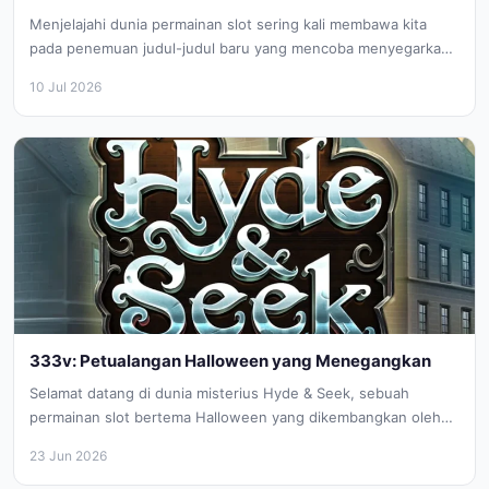
Menjelajahi dunia permainan slot sering kali membawa kita
pada penemuan judul-judul baru yang mencoba menyegarkan
format klasik. 777 Hot Reels:...
10 Jul 2026
333v: Petualangan Halloween yang Menegangkan
Selamat datang di dunia misterius Hyde & Seek, sebuah
permainan slot bertema Halloween yang dikembangkan oleh
Massive Studios. Jika Anda...
23 Jun 2026